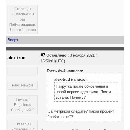
Сказал(а)
«Спасибо»: 3
раз
Поблагодарили:
1 раз в 1 постах
Вверх
#7
Оставлено :
3 ноября 2021 г.
alex-trud
15:50:01(UTC)
Гость dw4 написал:
alex-trud написал:
Ранг: Newbie
Накрутка после обновления в
новой версии идет вяло. Почти
встала. Почему?
Группы:
Registered
Сообщений: 9
За метрикой следите? Какой процент
"роботности"?
Сказал(а)
«Спасибо»: 7