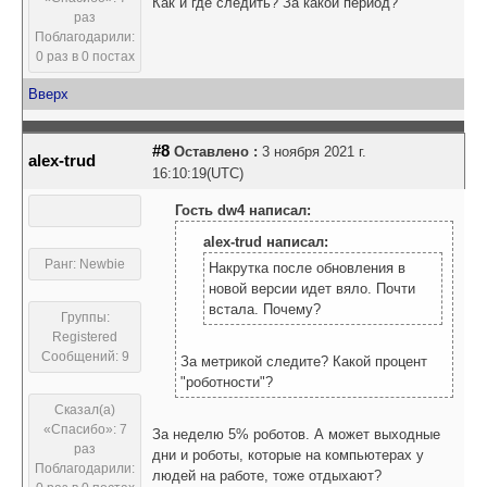
Как и где следить? За какой период?
раз
Поблагодарили:
0 раз в 0 постах
Вверх
#8
Оставлено :
3 ноября 2021 г.
alex-trud
16:10:19(UTC)
Гость dw4 написал:
alex-trud написал:
Ранг: Newbie
Накрутка после обновления в
новой версии идет вяло. Почти
встала. Почему?
Группы:
Registered
Сообщений: 9
За метрикой следите? Какой процент
"роботности"?
Сказал(а)
«Спасибо»: 7
За неделю 5% роботов. А может выходные
раз
дни и роботы, которые на компьютерах у
Поблагодарили:
людей на работе, тоже отдыхают?