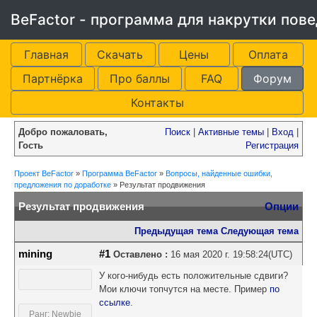
BeFactor - программа для накрутки пов
Главная
Скачать
Цены
Оплата
Партнёрка
Про баллы
FAQ
Форум
Контакты
Добро пожаловать,
Поиск
|
Активные темы
|
Вход
|
Гость
Регистрация
Проект BeFactor
»
Программа BeFactor
»
Вопросы, найденные ошибки,
предложения по доработке
»
Результат продвижения
Результат продвижения
Опции
Предыдущая тема
Следующая тема
mining
#1
Оставлено :
16 мая 2020 г. 19:58:24(UTC)
У кого-нибудь есть положительные сдвиги?
Мои ключи топчутся на месте. Пример
по
ссылке
.
Ранг: Newbie