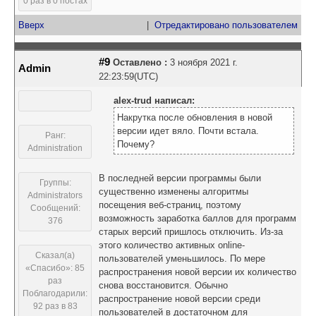
0 раз в 0 постах
Вверх
|
Отредактировано пользователем
#9
Оставлено :
3 ноября 2021 г.
Admin
22:23:59(UTC)
alex-trud написал:
Накрутка после обновления в новой
версии идет вяло. Почти встала.
Ранг:
Почему?
Administration
В последней версии программы были
Группы:
существенно изменены алгоритмы
Administrators
посещения веб-страниц, поэтому
Сообщений:
возможность заработка баллов для программ
376
старых версий пришлось отключить. Из-за
этого количество активных online-
Сказал(а)
пользователей уменьшилось. По мере
«Спасибо»: 85
распространения новой версии их количество
раз
снова восстановится. Обычно
Поблагодарили:
распространение новой версии среди
92 раз в 83
пользователей в достаточном для