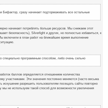
ии Бифактор, сразу начинает подтормаживать все остальные
мерно начинает потреблять больше ресурсов. Мы снижаем этот
т безопасность), Silverlight и других, но полностью избавиться, к
Мы включили в план работ на ближайшее время выполнение
ситуацию.
но специально программным способом, либо очень сильно
аработок баллов определяется отношением количества
му участниками. Эти значения постоянно меняются (часто весьма
сть искушение разрешить пользователям посещать сайты повторно
му мы не используем такой способ для возможности увеличения