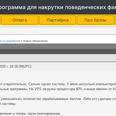
программа для накрутки поведенческих фа
Оплата
Партнёрка
Про баллы
я по доработке
»
Новое обновление
20 г. 19:16:09(UTC)
т отвратительно. Сильно грузит систему. У меня несколько компьютеро
льные программы. На VPS загрузка процессора 80% и выше именно от Б
ко уменьшилось количество зарабатываемых баллов. Либо это сделано 
й системы.
вления и теперь такое разочарование...