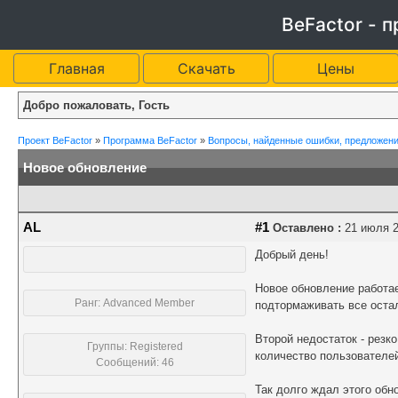
BeFactor - 
Главная
Скачать
Цены
Добро пожаловать, Гость
Проект BeFactor
»
Программа BeFactor
»
Вопросы, найденные ошибки, предложени
Новое обновление
AL
#1
Оставлено :
21 июля 20
Добрый день!
Новое обновление работае
Ранг: Advanced Member
подтормаживать все оста
Второй недостаток - рез
Группы: Registered
количество пользователе
Сообщений: 46
Так долго ждал этого обно