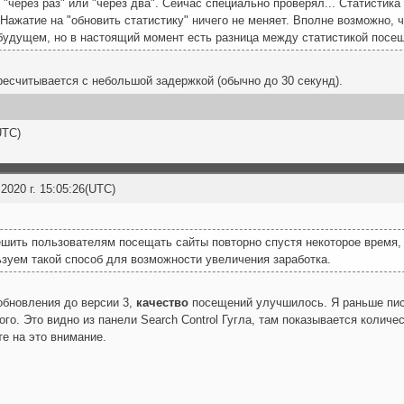
 "через раз" или "через два". Сейчас специально проверял... Статистика
ажатие на "обновить статистику" ничего не меняет. Вполне возможно, чт
будущем, но в настоящий момент есть разница между статистикой посе
есчитывается с небольшой задержкой (обычно до 30 секунд).
UTC)
2020 г. 15:05:26(UTC)
шить пользователям посещать сайты повторно спустя некоторое время, 
зуем такой способ для возможности увеличения заработка.
обновления до версии 3,
качество
посещений улучшилось. Я раньше писа
ого. Это видно из панели Search Control Гугла, там показывается количе
е на это внимание.