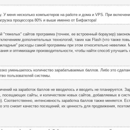
у. У меня несколько компьютеров на работе и дома и VPS. При включен
грузка процессора 80% и выше именно от Бифактора!
 "тяжелых" сайтов программа (точнее, ее встроенный бораузер) законо
лючением дополнительных технологий, таких как Flash (что также повышае
акладные" расходы самой программы при этом относительно невелики. 
ания и оптимизации производительности, чтобы найти способ улучшить 
резко уменьшилось количество зарабатываемых баллов. Либо это сдела
тво пользователей системы.
ичений на заработок баллов не вводилось и вводить не планируется. З
, посещающих сайты, и количеством новых сайтов, добавляемых в систе
. Соответственно, интенсивность заработка баллов также меняется. Е
но это снизит качество посещений, их ценность для продвижения, поэто