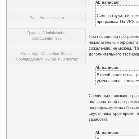
AL написал:
...
Сильно грузит систем
Ранг: Administration
программы. На VPS за
Группы: Administrators
При посещении программой
Сообщений: 376
нежелательный эффект отк
сожалению, не можем. "Н
Сказал(а) «Спасибо»: 85 раз
дополнительного тестиров
Поблагодарили: 92 раз в 83 постах
AL написал:
Второй недостаток - 
уменьшилось количес
Специально никаких огран
пользователей программы
непредсказуемым образом)
спустя некоторое время, 
заработка.
AL написал: