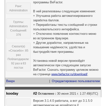
программы BeFactor.
Ранг:
Administration
В ней реализованы следующие изменения:
+ Улучшена работа автоматизированного
заработка баллов.
Группы:
+ Переработаны тексты сообщений и строки
Administrators
пользовательского интерфейса.
Сообщений:
+ Отключено появление контекстного меню
376
во встроенном браузере.
+ Другие доработки, направленные на
Сказал(а)
повышение надёжности, удобства и
«Спасибо»: 85
быстродействия программы.
раз
Поблагодарили:
Установка новой версии произойдёт
92 раз в 83
автоматически при следующем запуске
постах
BeFactor. Скачать программу целиком можно
на странице
www.befactor.ru/download/
.
Вверх
|
Отредактировано пользователем
kooday
#2
Оставлено :
30 июня 2021 г. 1:27:49(UTC)
Версия 3.1.4.0 работала, а вот до 3.1.5.0
автоматически не апдейтится ((