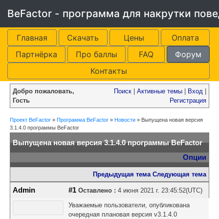
BeFactor - программа для накрутки пов
Главная
Скачать
Цены
Оплата
Партнёрка
Про баллы
FAQ
Форум
Контакты
Добро пожаловать,
Поиск
|
Активные темы
|
Вход
|
Гость
Регистрация
Проект BeFactor
»
Программа BeFactor
»
Новости
»
Выпущена новая версия
3.1.4.0 программы BeFactor
Выпущена новая версия 3.1.4.0 программы BeFactor
Опции
Предыдущая тема
Следующая тема
Admin
#1
Оставлено :
4 июня 2021 г. 23:45:52(UTC)
Уважаемые пользователи, опубликована
очередная плановая версия v3.1.4.0