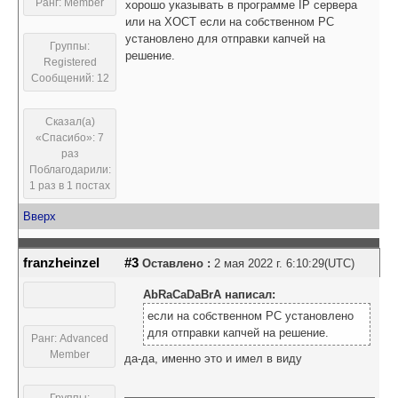
Ранг: Member
хорошо указывать в программе IP сервера
или на ХОСТ если на собственном PC
установлено для отправки капчей на
Группы:
решение.
Registered
Сообщений: 12
Сказал(а)
«Спасибо»: 7
раз
Поблагодарили:
1 раз в 1 постах
Вверх
franzheinzel
#3
Оставлено :
2 мая 2022 г. 6:10:29(UTC)
AbRaCaDaBrA написал:
если на собственном PC установлено
для отправки капчей на решение.
Ранг: Advanced
Member
да-да, именно это и имел в виду