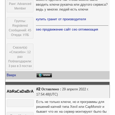
Ранг: Advanced
вводить ключи рукапча или другого сервиса?
Member
ведь у многих людей есть ключи
купить гранит от производителя
Группы:
Registered
seo продвижение сайт сео оптимизация
Сообщений: 45
Откуда: УЛБ
Сказал(а)
«Спасибо»: 12
раз
Поблагодарили:
3 раз в 3 постах
Вверх
WWW
#2
Оставлено :
29 апреля 2022 г.
AbRaCaDaBrA
17:54:48(UTC)
Есть не только ключи, но и программы для
решений капчей типа Xevil или CapMonstr и
бывает что их на сервер монтируют было бы