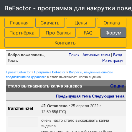
BeFactor - программа для накрутки пов
Главная
Скачать
Цены
Оплата
Партнёрка
Про баллы
FAQ
Форум
Контакты
Добро пожаловать,
Поиск
|
Активные темы
|
Вход
|
Гость
Регистрация
Проект BeFactor
»
Программа BeFactor
»
Вопросы, найденные ошибки,
предложения по доработке
»
стало выскакивать капча яндекса
стало выскакивать капча яндекса
Опции
Предыдущая тема
Следующая тема
#1
Оставлено :
25 апреля 2022 г.
franzheinzel
12:59:55(UTC)
очень часто стало выскакивать капча
яндекса
можете сделать так чтобы можно было