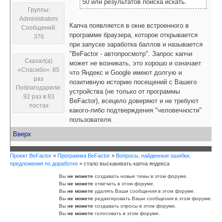
50 или результатов поиска искать.
Группы:
Administrators
Капча появляется в окне встроенного в
Сообщений:
программе браузера, которое открывается
376
при запуске заработка баллов и называется
"BeFactor - автопросмотр". Запрос капчи
Сказал(а)
может не возникать, это хорошо и означает
«Спасибо»: 85
что Яндекс и Google имеют долгую и
раз
позитивную историю посещений с Вашего
Поблагодарили:
устройства (не только от программы
92 раз в 83
BeFactor), всецело доверяют и не требуют
постах
какого-либо подтверждения "человечности"
пользователя.
Вверх
Проект BeFactor
»
Программа BeFactor
»
Вопросы, найденные ошибки,
предложения по доработке
»
стало выскакивать капча яндекса
Вы
не можете
создавать новые темы в этом форуме.
Вы
не можете
отвечать в этом форуме.
Вы
не можете
удалять Ваши сообщения в этом форуме.
Вы
не можете
редактировать Ваши сообщения в этом форуме.
Вы
не можете
создавать опросы в этом форуме.
Вы
не можете
голосовать в этом форуме.