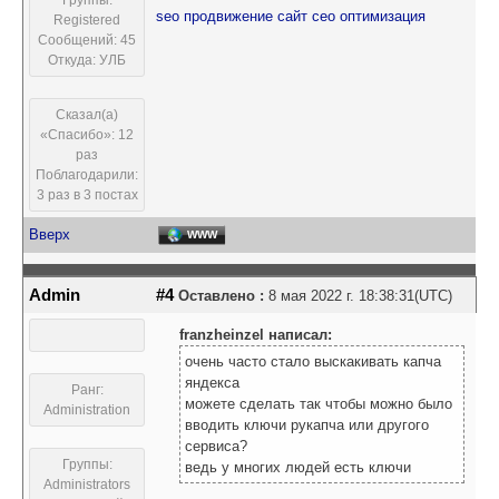
Группы:
seo продвижение сайт сео оптимизация
Registered
Сообщений: 45
Откуда: УЛБ
Сказал(а)
«Спасибо»: 12
раз
Поблагодарили:
3 раз в 3 постах
Вверх
WWW
Admin
#4
Оставлено :
8 мая 2022 г. 18:38:31(UTC)
franzheinzel написал:
очень часто стало выскакивать капча
яндекса
Ранг:
можете сделать так чтобы можно было
Administration
вводить ключи рукапча или другого
сервиса?
Группы:
ведь у многих людей есть ключи
Administrators