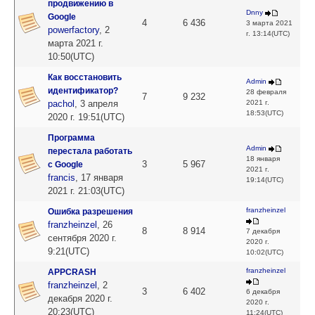
продвижению в
Dnny
Google
4
6 436
3 марта 2021
powerfactory
,
2
г. 13:14(UTC)
марта 2021 г.
10:50(UTC)
Как восстановить
Admin
идентификатор?
28 февраля
7
9 232
pachol
,
3 апреля
2021 г.
18:53(UTC)
2020 г. 19:51(UTC)
Программа
Admin
перестала работать
18 января
3
5 967
с Google
2021 г.
francis
,
17 января
19:14(UTC)
2021 г. 21:03(UTC)
franzheinzel
Ошибка разрешения
franzheinzel
,
26
8
8 914
7 декабря
сентября 2020 г.
2020 г.
9:21(UTC)
10:02(UTC)
franzheinzel
APPCRASH
franzheinzel
,
2
3
6 402
6 декабря
декабря 2020 г.
2020 г.
20:23(UTC)
11:24(UTC)