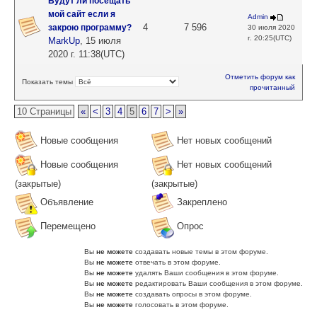
Будут ли посещать
мой сайт если я
Admin
4
7 596
закрою программу?
30 июля 2020
г. 20:25(UTC)
MarkUp
,
15 июля
2020 г. 11:38(UTC)
Отметить форум как
Показать темы
прочитанный
10 Страницы
«
<
3
4
5
6
7
>
»
Новые сообщения
Нет новых сообщений
Новые сообщения
Нет новых сообщений
(закрытые)
(закрытые)
Объявление
Закреплено
Перемещено
Опрос
Вы
не можете
создавать новые темы в этом форуме.
Вы
не можете
отвечать в этом форуме.
Вы
не можете
удалять Ваши сообщения в этом форуме.
Вы
не можете
редактировать Ваши сообщения в этом форуме.
Вы
не можете
создавать опросы в этом форуме.
Вы
не можете
голосовать в этом форуме.