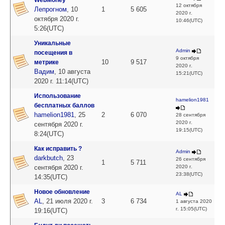
WebMoney
12 октября
Лепрогном
,
10
1
5 605
2020 г.
октября 2020 г.
10:46(UTC)
5:26(UTC)
Уникальные
Admin
посещения в
9 октября
10
9 517
метрике
2020 г.
Вадим
,
10 августа
15:21(UTC)
2020 г. 11:14(UTC)
Использование
hamelion1981
бесплатных баллов
hamelion1981
,
25
2
6 070
28 сентября
2020 г.
сентября 2020 г.
19:15(UTC)
8:24(UTC)
Как исправить ?
Admin
darkbutch
,
23
26 сентября
1
5 711
сентября 2020 г.
2020 г.
23:38(UTC)
14:35(UTC)
Новое обновление
AL
AL
,
21 июля 2020 г.
3
6 734
1 августа 2020
г. 15:05(UTC)
19:16(UTC)