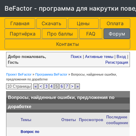
BeFactor - программа для накрутки пов
Главная
Скачать
Цены
Оплата
Партнёрка
Про баллы
FAQ
Форум
Контакты
Добро пожаловать,
Поиск
|
Активные темы
|
Вход
|
Гость
Регистрация
Проект BeFactor
»
Программа BeFactor
»
Вопросы, найденные ошибки,
предложения по доработке
10 Страницы
«
<
3
4
5
6
7
>
»
Вопросы, найденные ошибки, предложения по
доработке
Последнее
Темы
Ответы
Просмотров
сообщение
Вопрос по