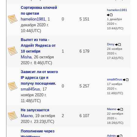
Сортировка ключей
hamelion1981
по цветам
hamelion1981
,
1
0
5 151
1 декабря
2020 г.
декабря 2020 г.
10:44(UTC)
10:44(UTC)
Вылет из топа -
Dnny
Апдейт Яндекса от
24 ноября
1
6 179
10 октября
2020 г.
Misha
,
26 октября
17:42(UTC)
2020 г. 8:46(UTC)
Зависит ли от моего
IP адреса где я
small45rus
получу посещения.
17 ноября
0
5 257
small45rus
,
17
2020 г.
11:48(UTC)
ноября 2020 г.
11:48(UTC)
Maxno
Не запускается
22 октября
Maxno
,
19 октября
2
6 107
2020 г.
2020 г. 23:23(UTC)
16:26(UTC)
Пополнение через
Admin