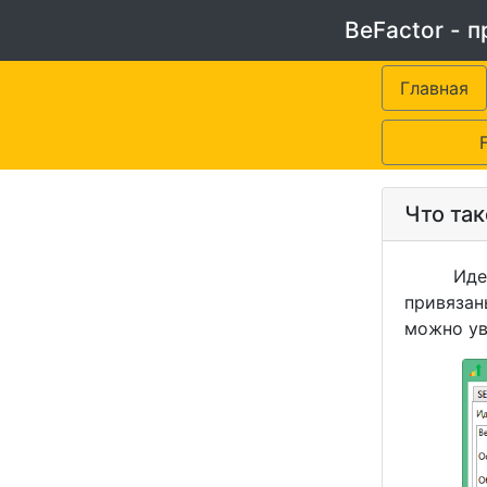
BeFactor - 
Главная
Что та
Идентиф
привязан
можно ув