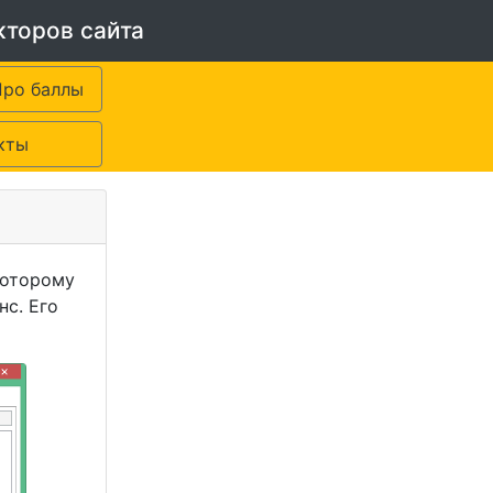
кторов сайта
Про баллы
кты
которому
нс. Его